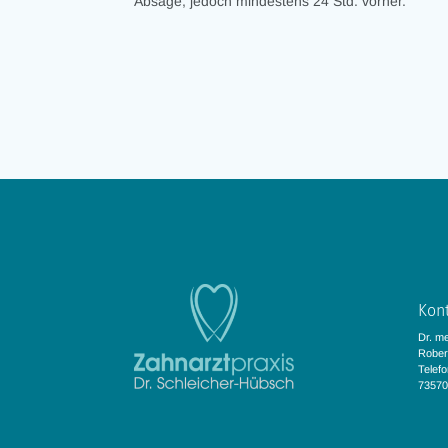
Absage, jedoch mindestens 24 Std. vorher.
Kon
Dr. me
Robert
Telefo
735709